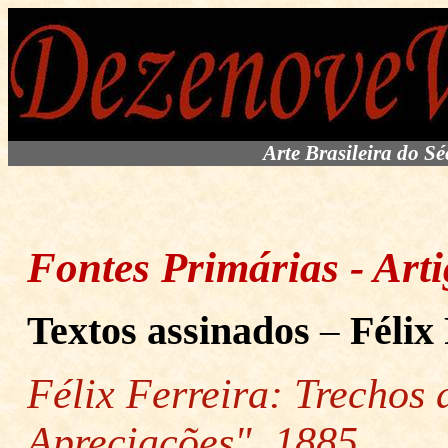
...................................................
Arte Brasileira do S
Fontes Primárias - Art
Textos assinados
–
Félix
Félix Ferreira: Trechos 
Apreciações", 1885